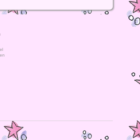
h
el
gen