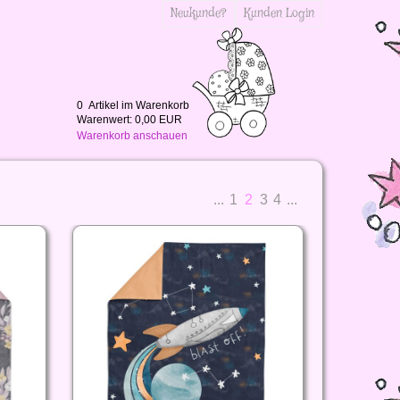
Neukunde?
Kunden Login
0
Artikel im Warenkorb
Warenwert:
0,00 EUR
Warenkorb anschauen
...
1
2
3
4
...