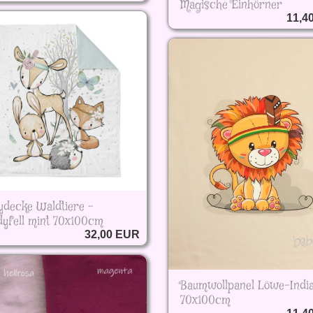
Magische Einhörner
11,4
ydecke Waldtiere -
dyfell mint 70x100cm
32,00 EUR
Baumwollpanel Löwe-Indi
70x100cm