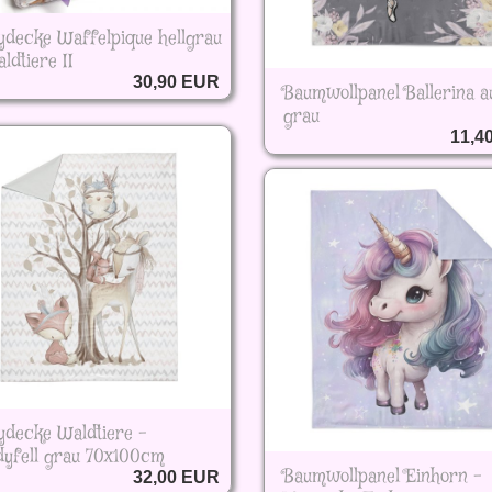
ydecke Waffelpique hellgrau
ldtiere II
30,90 EUR
Baumwollpanel Ballerina a
grau
11,4
ydecke Waldtiere -
dyfell grau 70x100cm
Baumwollpanel Einhorn -
32,00 EUR