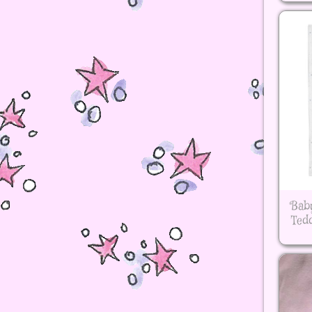
Bab
Ted