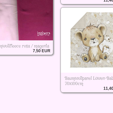
11,4
mwollfleece rosa / magenta
7,50 EUR
Baumwollpanel Löwen-Ba
70x100cm
11,4