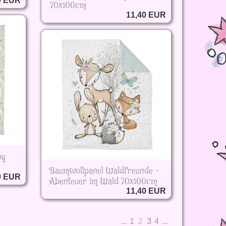
0 EUR
70x100cm
11,40 EUR
by
Baumwollpanel Waldfreunde -
0 EUR
Abenteuer im Wald 70x100cm
11,40 EUR
...
1
2
3
4
...