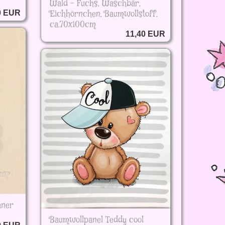
Wald - Fuchs, Waschbär,
Eichhörnchen, Baumwollstoff,
0 EUR
ca.70x100cm
11,40 EUR
aner
Baumwollpanel Teddy cool