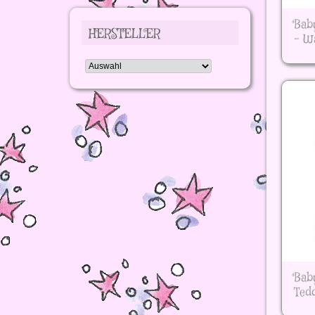
Bab
HERSTELLER
- Wa
Bab
Ted