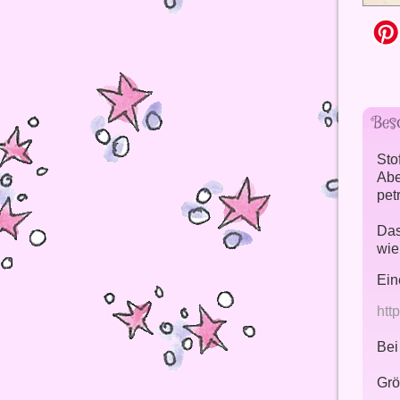
Bes
Sto
Abe
pet
Das
wie
Ein
htt
Bei
Grö