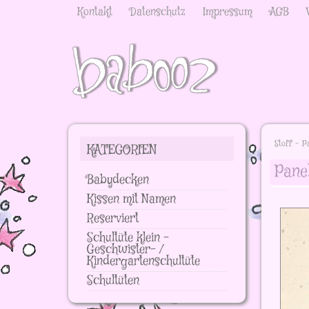
Kontakt
Datenschutz
Impressum
AGB
Stoff - P
KATEGORIEN
Pane
Babydecken
Kissen mit Namen
Reserviert
Schultüte klein -
Geschwister- /
Kindergartenschultüte
Schultüten