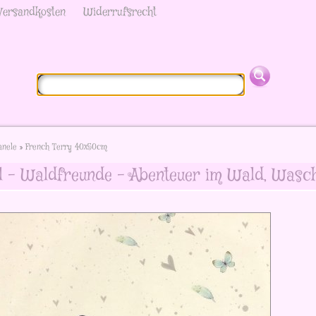
Versandkosten
Widerrufsrecht
anele
»
French Terry 40x50cm
l - Waldfreunde - Abenteuer im Wald, Wasch