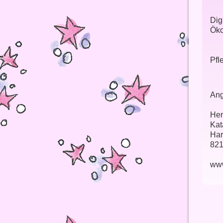
Dig
Öko
Pfl
Ang
Her
Kat
Har
821
ww