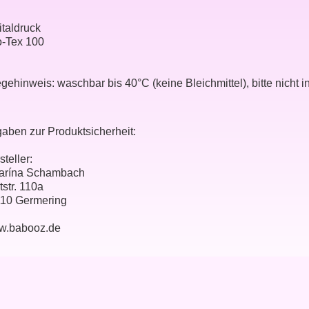
italdruck
-Tex 100
egehinweis: waschbar bis 40°C (keine Bleichmittel), bitte nicht i
aben zur Produktsicherheit:
steller:
arína Schambach
tstr. 110a
10 Germering
w.babooz.de