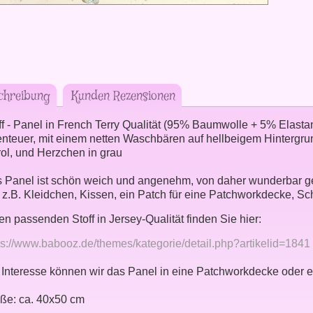
chreibung
Kunden Rezensionen
ff - Panel in French Terry Qualität (95% Baumwolle + 5% Elastan
nteuer, mit einem netten Waschbären auf hellbeigem Hintergrun
rol, und Herzchen in grau
 Panel ist schön weich und angenehm, von daher wunderbar geei
 z.B. Kleidchen, Kissen, ein Patch für eine Patchworkdecke, Sch
en passenden Stoff in Jersey-Qualität finden Sie hier:
ps://www.babooz.de/themes/kategorie/detail.php?artikelid=1841
 Interesse können wir das Panel in eine Patchworkdecke oder e
ße: ca. 40x50 cm