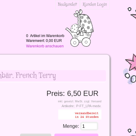
Neukunde?
Kunden Login
0
Artikel im Warenkorb
Warenwert:
0,00 EUR
Warenkorb anschauen
bär, French Terry
Preis:
6,50 EUR
inkl. gesetzl. MwSt.
zzgl. Versand
Artikelnr.:
P-FT_LPA-medv.
Menge: