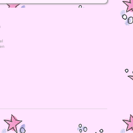
h
el
gen