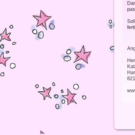
Dam
pas
Sol
fer
Ang
Her
Kat
Har
821
ww