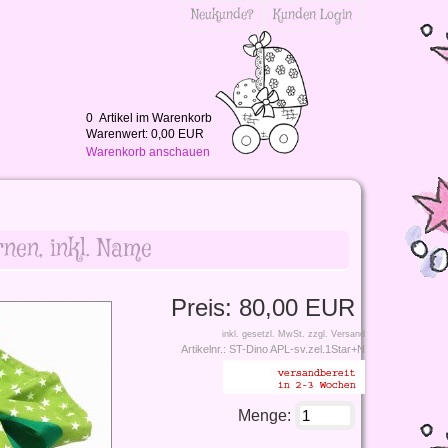
Neukunde?
Kunden Login
0
Artikel im Warenkorb
Warenwert:
0,00 EUR
Warenkorb anschauen
rnen, inkl. Name
Preis:
80,00 EUR
inkl. gesetzl. MwSt.
zzgl. Versand
Artikelnr.:
ST-Dino APL-sv.zel.1Star+N
Menge: