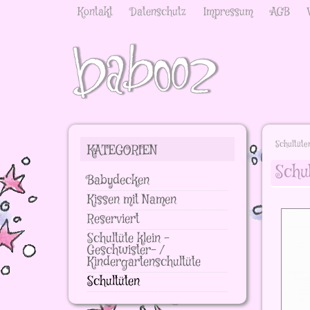
Kontakt
Datenschutz
Impressum
AGB
Schultüte
KATEGORIEN
Schul
Babydecken
Kissen mit Namen
Reserviert
Schultüte klein -
Geschwister- /
Kindergartenschultüte
Schultüten