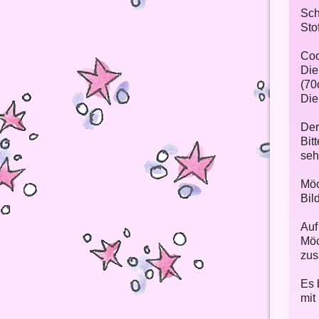
Sch
Stof
Coo
Die
(70
Die
Der
Bit
sehe
Möc
Bil
Auf
Möc
zus
Es 
mit