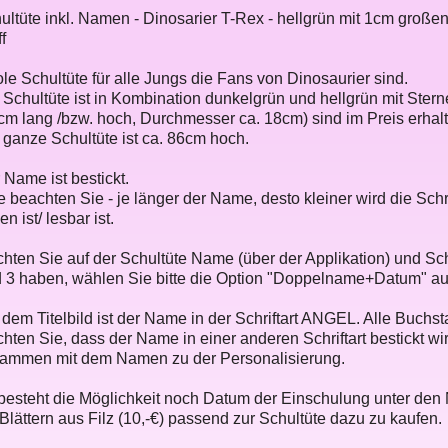
ultüte inkl. Namen - Dinosarier T-Rex - hellgrün mit 1cm großen
f
le Schultüte für alle Jungs die Fans von Dinosaurier sind.
 Schultüte ist in Kombination dunkelgrün und hellgrün mit Ste
cm lang /bzw. hoch, Durchmesser ca. 18cm) sind im Preis erhal
 ganze Schultüte ist ca. 86cm hoch.
 Name ist bestickt.
te beachten Sie - je länger der Name, desto kleiner wird die Sch
n ist/ lesbar ist.
hten Sie auf der Schultüte Name (über der Applikation) und Schu
d 3 haben, wählen Sie bitte die Option "Doppelname+Datum" au
 dem Titelbild ist der Name in der Schriftart ANGEL. Alle Buchs
hten Sie, dass der Name in einer anderen Schriftart bestickt wird
ammen mit dem Namen zu der Personalisierung.
besteht die Möglichkeit noch Datum der Einschulung unter den 
 Blättern aus Filz (10,-€) passend zur Schultüte dazu zu kaufen.