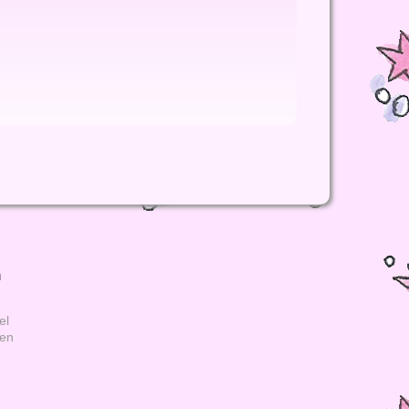
h
el
gen