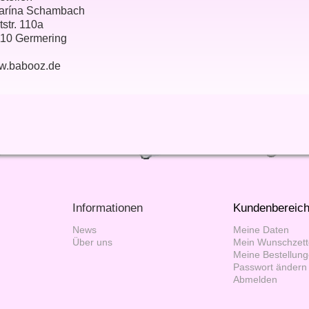
arína Schambach
tstr. 110a
10 Germering
w.babooz.de
Informationen
Kundenbereic
News
Meine Daten
Über uns
Mein Wunschzett
Meine Bestellun
Passwort ändern
Abmelden