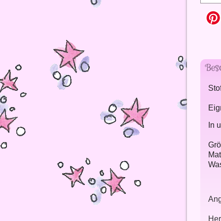
Bes
Sto
Eig
In 
Grö
Mat
Was
Ang
Her