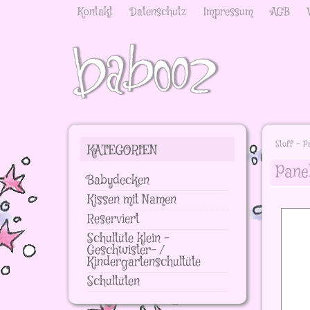
Kontakt
Datenschutz
Impressum
AGB
Stoff - P
KATEGORIEN
Pane
Babydecken
Kissen mit Namen
Reserviert
Schultüte klein -
Geschwister- /
Kindergartenschultüte
Schultüten