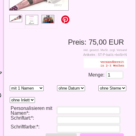
Preis:
75,00 EUR
inkl. gesetzl. MwSt.
zzgl. Versand
Artikelnr.:
ST-P-bal.b.+boSt+N
Menge:
Personalisieren mit
Namen*:
Schriftart:*:
Schriftfarbe:*: